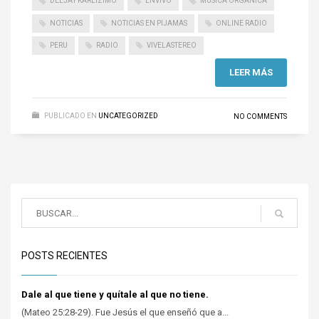
DEEJAY KARLIZIMO
ENVIVO
MÚSICA ORGÁNICA
NOTICIAS
NOTICIAS EN PIJAMAS
ONLINE RADIO
PERU
RADIO
VIVELASTEREO
LEER MÁS
PUBLICADO EN
UNCATEGORIZED
NO COMMENTS
POSTS RECIENTES
Dale al que tiene y quítale al que no tiene.
(Mateo 25:28-29). Fue Jesús el que enseñó que a...