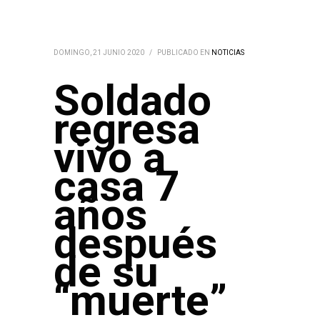
DOMINGO, 21 JUNIO 2020
/
PUBLICADO EN
NOTICIAS
Soldado
regresa
vivo a
casa 7
años
después
de su
“muerte”