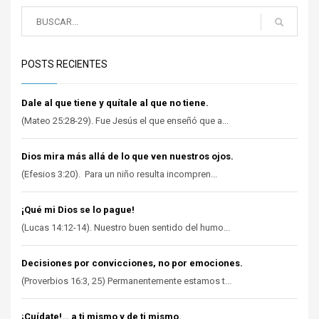
POSTS RECIENTES
Dale al que tiene y quítale al que no tiene.
(Mateo 25:28-29). Fue Jesús el que enseñó que a...
Dios mira más allá de lo que ven nuestros ojos.
(Efesios 3:20). Para un niño resulta incompren...
¡Qué mi Dios se lo pague!
(Lucas 14:12-14). Nuestro buen sentido del humo...
Decisiones por convicciones, no por emociones.
(Proverbios 16:3, 25) Permanentemente estamos t...
¡Cuídate!… a ti mismo y de ti mismo.