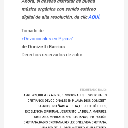
Ahora, si deseas disfrutar de buena
música orgánica con sonido estéreo
digital de alta resolución, da clic
AQUÍ.
Tomado de:
«Devocionales en Pijama”
de Donizetti Barrios
Derechos reservados de autor.
ETIQUETADO BAJO:
ARRIEROS
,
BUEYES Y ASNOS
,
DEVOCIONALES
,
DEVOCIONALES
CRISTIANOS
,
DEVOCIONALES EN PIJAMA
,
DIOS
,
DONIZETTI
BARRIOS
,
ENSEÑAR LA BIBLIA
,
ESTUDIOS BÍBLICOS
,
EXCELENCIA ESPIRITUAL
,
JESUCRISTO
,
LA BIBLIA
,
MADUREZ
CRISTIANA
,
MEDITACIONES CRISTIANAS
,
PERFECCIÓN
CRISTIANA
,
RADIO CRISTIANA
,
REFLEXIONES
,
VIDA CRISTIANA
,
VIDA ESPIRITUAL
,
VIVELA STEREO
,
VIVELASTEREO
,