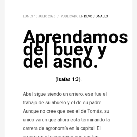
LUNES, 13 JULIO 2026
/
PUBLICADO EN
DEVOCIONALES
Aprendamos
del buey y
del asno.
(
Isaías 1:3
).
Abel sigue siendo un arriero, ese fue el
trabajo de su abuelo y el de su padre.
Aunque no cree que sea el de Tomás, su
único varón que ahora está terminando la
carrera de agronomía en la capital. El
arriero es el campesino que por las