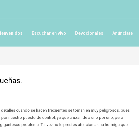
ienvenidos
Escuchar en vivo
Devocionales
Anúnciate
ueñas.
 detalles cuando se hacen frecuentes se tornan en muy peligrosos, pues
por nuestro puesto de control, ya que cruzan de a uno por uno, pero
 gigantesco problema. Tal vez no le prestes atención a una hormiga que