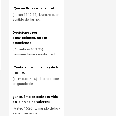
¡Qué mi Dios se lo pague!
(Lucas 14:12-14). Nuestro buen
sentido del humo...
Decisiones por
convicciones, no por
emociones.
(Proverbios 16:3, 25)
Permanentemente estamos t...
¡Cuídate!… a ti mismo y de ti
mismo.
(1 Timoteo 4:16). El letrero dice
en grandes le...
¿En cuánto se cotiza tu vida
en la bolsa de valores?
(Mateo 16:26). El mundo de hoy
saca cuentas de ...