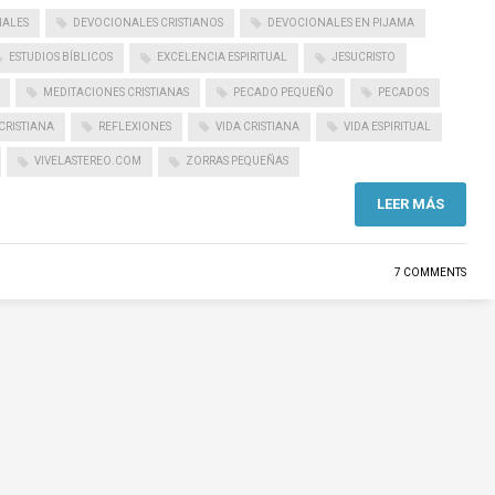
NALES
DEVOCIONALES CRISTIANOS
DEVOCIONALES EN PIJAMA
ESTUDIOS BÍBLICOS
EXCELENCIA ESPIRITUAL
JESUCRISTO
MEDITACIONES CRISTIANAS
PECADO PEQUEÑO
PECADOS
CRISTIANA
REFLEXIONES
VIDA CRISTIANA
VIDA ESPIRITUAL
VIVELASTEREO.COM
ZORRAS PEQUEÑAS
LEER MÁS
7 COMMENTS