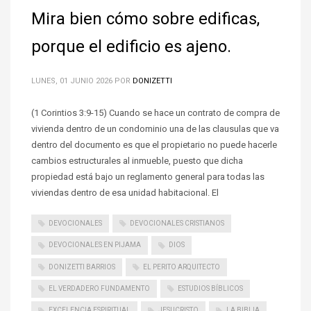
Mira bien cómo sobre edificas,
porque el edificio es ajeno.
LUNES, 01 JUNIO 2026
POR
DONIZETTI
(1 Corintios 3:9-15) Cuando se hace un contrato de compra de
vivienda dentro de un condominio una de las clausulas que va
dentro del documento es que el propietario no puede hacerle
cambios estructurales al inmueble, puesto que dicha
propiedad está bajo un reglamento general para todas las
viviendas dentro de esa unidad habitacional. El
DEVOCIONALES
DEVOCIONALES CRISTIANOS
DEVOCIONALES EN PIJAMA
DIOS
DONIZETTI BARRIOS
EL PERITO ARQUITECTO
EL VERDADERO FUNDAMENTO
ESTUDIOS BÍBLICOS
EXCELENCIA ESPIRITUAL
JESUCRISTO
LA BIBLIA