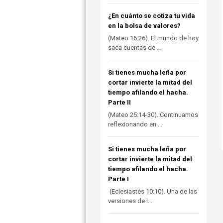
¿En cuánto se cotiza tu vida
en la bolsa de valores?
(Mateo 16:26). El mundo de hoy
saca cuentas de ...
Si tienes mucha leña por
cortar invierte la mitad del
tiempo afilando el hacha.
Parte II
(Mateo 25:14-30). Continuamos
reflexionando en ...
Si tienes mucha leña por
cortar invierte la mitad del
tiempo afilando el hacha.
Parte I
(Eclesiastés 10:10). Una de las
versiones de l...