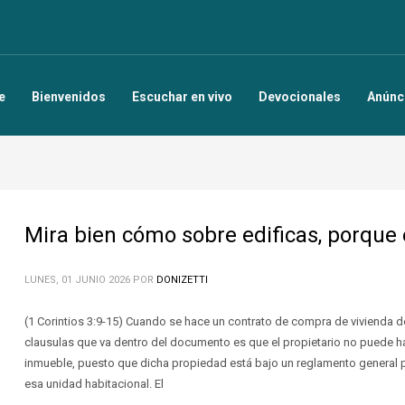
e
Bienvenidos
Escuchar en vivo
Devocionales
Anúnc
Mira bien cómo sobre edificas, porque e
LUNES, 01 JUNIO 2026
POR
DONIZETTI
(1 Corintios 3:9-15) Cuando se hace un contrato de compra de vivienda 
clausulas que va dentro del documento es que el propietario no puede ha
inmueble, puesto que dicha propiedad está bajo un reglamento general p
esa unidad habitacional. El