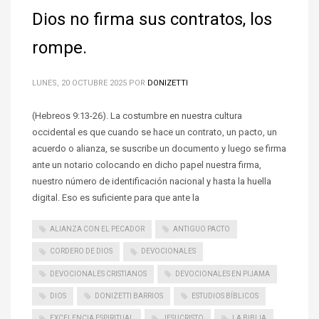
Dios no firma sus contratos, los
rompe.
LUNES, 20 OCTUBRE 2025
POR
DONIZETTI
(Hebreos 9:13-26). La costumbre en nuestra cultura
occidental es que cuando se hace un contrato, un pacto, un
acuerdo o alianza, se suscribe un documento y luego se firma
ante un notario colocando en dicho papel nuestra firma,
nuestro número de identificación nacional y hasta la huella
digital. Eso es suficiente para que ante la
ALIANZA CON EL PECADOR
ANTIGUO PACTO
CORDERO DE DIOS
DEVOCIONALES
DEVOCIONALES CRISTIANOS
DEVOCIONALES EN PIJAMA
DIOS
DONIZETTI BARRIOS
ESTUDIOS BÍBLICOS
EXCELENCIA ESPIRITUAL
JESUCRISTO
LA BIBLIA