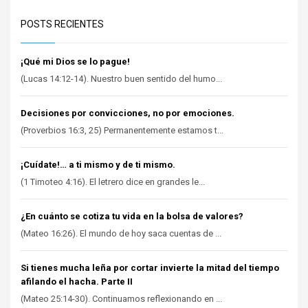
POSTS RECIENTES
¡Qué mi Dios se lo pague!
(Lucas 14:12-14). Nuestro buen sentido del humo...
Decisiones por convicciones, no por emociones.
(Proverbios 16:3, 25) Permanentemente estamos t...
¡Cuídate!… a ti mismo y de ti mismo.
(1 Timoteo 4:16). El letrero dice en grandes le...
¿En cuánto se cotiza tu vida en la bolsa de valores?
(Mateo 16:26). El mundo de hoy saca cuentas de ...
Si tienes mucha leña por cortar invierte la mitad del tiempo
afilando el hacha. Parte II
(Mateo 25:14-30). Continuamos reflexionando en ...