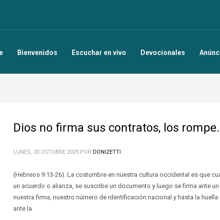
e
Bienvenidos
Escuchar en vivo
Devocionales
Anúnc
Dios no firma sus contratos, los rompe.
LUNES, 20 OCTUBRE 2025
POR
DONIZETTI
(Hebreos 9:13-26). La costumbre en nuestra cultura occidental es que cu
un acuerdo o alianza, se suscribe un documento y luego se firma ante u
nuestra firma, nuestro número de identificación nacional y hasta la huella 
ante la