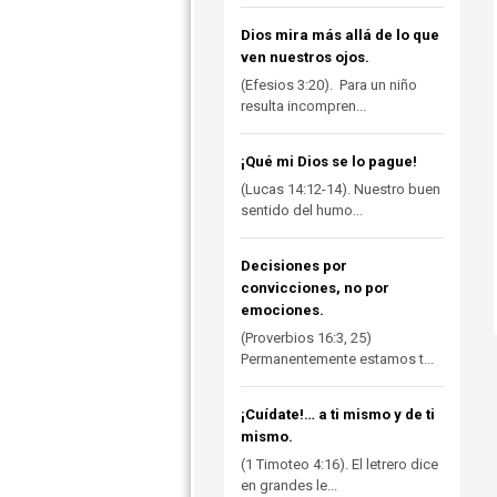
Dios mira más allá de lo que
ven nuestros ojos.
(Efesios 3:20). Para un niño
resulta incompren...
¡Qué mi Dios se lo pague!
(Lucas 14:12-14). Nuestro buen
sentido del humo...
Decisiones por
convicciones, no por
emociones.
(Proverbios 16:3, 25)
Permanentemente estamos t...
¡Cuídate!… a ti mismo y de ti
mismo.
(1 Timoteo 4:16). El letrero dice
en grandes le...