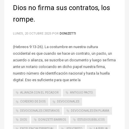
Dios no firma sus contratos, los
rompe.
LUNES, 20 OCTUBRE 2025
POR
DONIZETTI
(Hebreos 9:13-26). La costumbre en nuestra cultura
occidental es que cuando se hace un contrato, un pacto, un
acuerdo o alianza, se suscribe un documento y luego se firma
ante un notario colocando en dicho papel nuestra firma,
nuestro número de identificación nacional y hasta la huella
digital. Eso es suficiente para que ante la
ALIANZA CON EL PECADOR
ANTIGUO PACTO
CORDERO DE DIOS
DEVOCIONALES
DEVOCIONALES CRISTIANOS
DEVOCIONALES EN PIJAMA
DIOS
DONIZETTI BARRIOS
ESTUDIOS BÍBLICOS
EXCELENCIA ESPIRITUAL
JESUCRISTO
LA BIBLIA