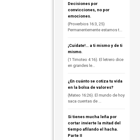
Decisiones por
convicciones, no por
emociones.
(Proverbios 16:3, 25)
Permanentemente estamos t...
¡Cuídate!… a ti mismo y de ti
mismo.
(1 Timoteo 4:16). El letrero dice
en grandes le...
¿En cuánto se cotiza tu vida
en la bolsa de valores?
(Mateo 16:26). El mundo de hoy
saca cuentas de ...
Si tienes mucha leña por
cortar invierte la mitad del
tiempo afilando el hacha.
Parte II