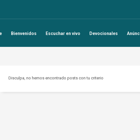
e
Bienvenidos
Escuchar en vivo
Devocionales
Anúnc
Disculpa, no hemos encontrado posts con tu criterio