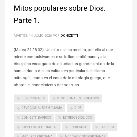
Mitos populares sobre Dios.
Parte 1.
MARTES, 14 JULIO 2026
POR
DONIZETTI
(Mateo 21:28-32). Un mito es una mentira, por ello al que
miente compulsivamente se le llama mitómano y a la
disciplina encargada de estudiar los grandes mitos de la
humanidad o de una cultura en particular se le llama
mitología, como es el caso de la mitología griega, que
aborda el conocimiento de todas las
DEVOCIONALES
DEVOCIONALES CRISTIANOS
DEVOCIONALES EN PIJAMA
DIOS
DONIZETTI BARRIOS
ESTUDIOS BÍBLICOS
EXCELENCIA ESPIRITUAL
JESUCRISTO
LA BIBLIA
MADUREZ CRISTIANA
MEDITACIONES CRISTIANAS