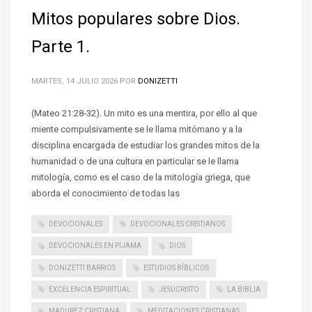
Mitos populares sobre Dios.
Parte 1.
MARTES, 14 JULIO 2026
POR
DONIZETTI
(Mateo 21:28-32). Un mito es una mentira, por ello al que
miente compulsivamente se le llama mitómano y a la
disciplina encargada de estudiar los grandes mitos de la
humanidad o de una cultura en particular se le llama
mitología, como es el caso de la mitología griega, que
aborda el conocimiento de todas las
DEVOCIONALES
DEVOCIONALES CRISTIANOS
DEVOCIONALES EN PIJAMA
DIOS
DONIZETTI BARRIOS
ESTUDIOS BÍBLICOS
EXCELENCIA ESPIRITUAL
JESUCRISTO
LA BIBLIA
MADUREZ CRISTIANA
MEDITACIONES CRISTIANAS