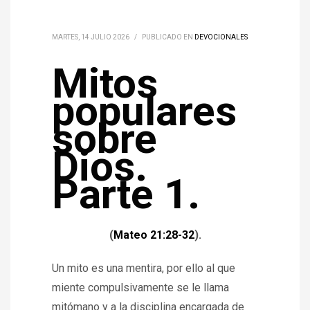
MARTES, 14 JULIO 2026
/
PUBLICADO EN
DEVOCIONALES
Mitos
populares
sobre
Dios.
Parte 1.
(
Mateo 21:28-32
).
Un mito es una mentira, por ello al que
miente compulsivamente se le llama
mitómano y a la disciplina encargada de