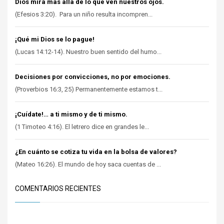
Dios mira más allá de lo que ven nuestros ojos.
(Efesios 3:20). Para un niño resulta incompren...
¡Qué mi Dios se lo pague!
(Lucas 14:12-14). Nuestro buen sentido del humo...
Decisiones por convicciones, no por emociones.
(Proverbios 16:3, 25) Permanentemente estamos t...
¡Cuídate!… a ti mismo y de ti mismo.
(1 Timoteo 4:16). El letrero dice en grandes le...
¿En cuánto se cotiza tu vida en la bolsa de valores?
(Mateo 16:26). El mundo de hoy saca cuentas de ...
COMENTARIOS RECIENTES