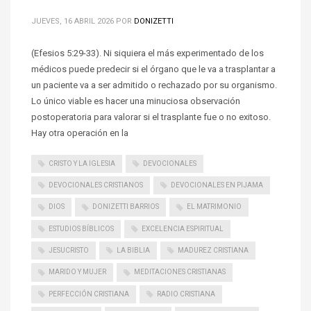
JUEVES, 16 ABRIL 2026
POR
DONIZETTI
(Efesios 5:29-33). Ni siquiera el más experimentado de los
médicos puede predecir si el órgano que le va a trasplantar a
un paciente va a ser admitido o rechazado por su organismo.
Lo único viable es hacer una minuciosa observación
postoperatoria para valorar si el trasplante fue o no exitoso.
Hay otra operación en la
CRISTO Y LA IGLESIA
DEVOCIONALES
DEVOCIONALES CRISTIANOS
DEVOCIONALES EN PIJAMA
DIOS
DONIZETTI BARRIOS
EL MATRIMONIO
ESTUDIOS BÍBLICOS
EXCELENCIA ESPIRITUAL
JESUCRISTO
LA BIBLIA
MADUREZ CRISTIANA
MARIDO Y MUJER
MEDITACIONES CRISTIANAS
PERFECCIÓN CRISTIANA
RADIO CRISTIANA