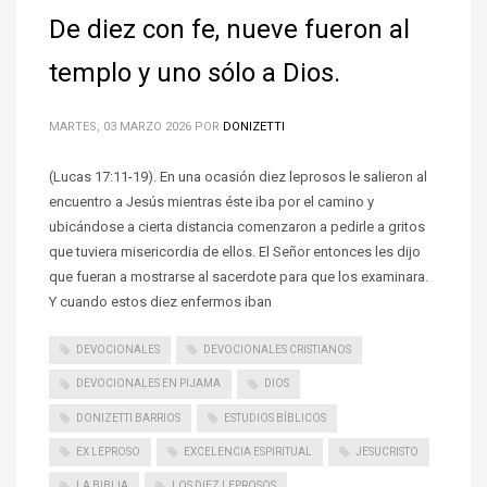
De diez con fe, nueve fueron al
templo y uno sólo a Dios.
MARTES, 03 MARZO 2026
POR
DONIZETTI
(Lucas 17:11-19). En una ocasión diez leprosos le salieron al
encuentro a Jesús mientras éste iba por el camino y
ubicándose a cierta distancia comenzaron a pedirle a gritos
que tuviera misericordia de ellos. El Señor entonces les dijo
que fueran a mostrarse al sacerdote para que los examinara.
Y cuando estos diez enfermos iban
DEVOCIONALES
DEVOCIONALES CRISTIANOS
DEVOCIONALES EN PIJAMA
DIOS
DONIZETTI BARRIOS
ESTUDIOS BÍBLICOS
EX LEPROSO
EXCELENCIA ESPIRITUAL
JESUCRISTO
LA BIBLIA
LOS DIEZ LEPROSOS