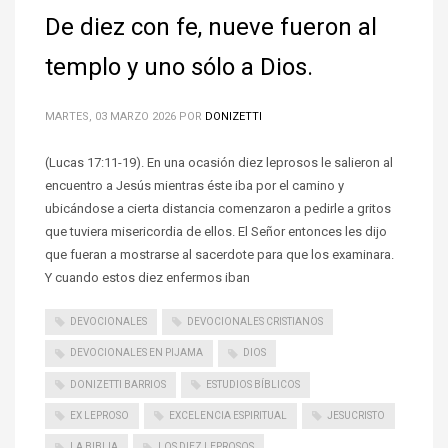
De diez con fe, nueve fueron al
templo y uno sólo a Dios.
MARTES, 03 MARZO 2026
POR
DONIZETTI
(Lucas 17:11-19). En una ocasión diez leprosos le salieron al
encuentro a Jesús mientras éste iba por el camino y
ubicándose a cierta distancia comenzaron a pedirle a gritos
que tuviera misericordia de ellos. El Señor entonces les dijo
que fueran a mostrarse al sacerdote para que los examinara.
Y cuando estos diez enfermos iban
DEVOCIONALES
DEVOCIONALES CRISTIANOS
DEVOCIONALES EN PIJAMA
DIOS
DONIZETTI BARRIOS
ESTUDIOS BÍBLICOS
EX LEPROSO
EXCELENCIA ESPIRITUAL
JESUCRISTO
LA BIBLIA
LOS DIEZ LEPROSOS