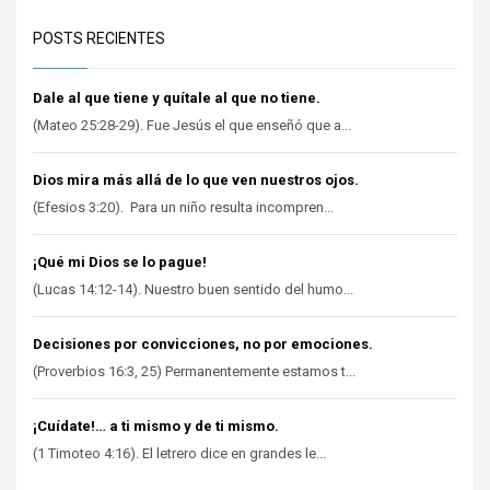
POSTS RECIENTES
Dale al que tiene y quítale al que no tiene.
(Mateo 25:28-29). Fue Jesús el que enseñó que a...
Dios mira más allá de lo que ven nuestros ojos.
(Efesios 3:20). Para un niño resulta incompren...
¡Qué mi Dios se lo pague!
(Lucas 14:12-14). Nuestro buen sentido del humo...
Decisiones por convicciones, no por emociones.
(Proverbios 16:3, 25) Permanentemente estamos t...
¡Cuídate!… a ti mismo y de ti mismo.
(1 Timoteo 4:16). El letrero dice en grandes le...