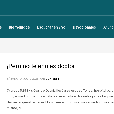
e
Bienvenidos
Escuchar en vivo
Devocionales
Anúnc
¡Pero no te enojes doctor!
SÁBADO, 04 JULIO 2026
POR
DONIZETTI
(Marcos 5:25-34). Cuando Quenia llevó a su esposo Tony al hospital para
rigor, el médico fue muy enfático al mostrarle en las radiografías los pu
de cáncer que él padecía. Ella sin embargo quiso una segunda opinión esp
mismo, él