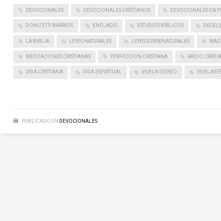
DEVOCIONALES
DEVOCIONALES CRISTIANOS
DEVOCIONALES EN P
DONIZETTI BARRIOS
ENOJADO
ESTUDIOS BÍBLICOS
EXCELE
LA BIBLIA
LEYES NATURALES
LEYES SOBRENATURALES
MADU
MEDITACIONES CRISTIANAS
PERFECCIÓN CRISTIANA
RADIO CRISTI
VIDA CRISTIANA
VIDA ESPIRITUAL
VIVELA STEREO
VIVELAST
PUBLICADO EN
DEVOCIONALES