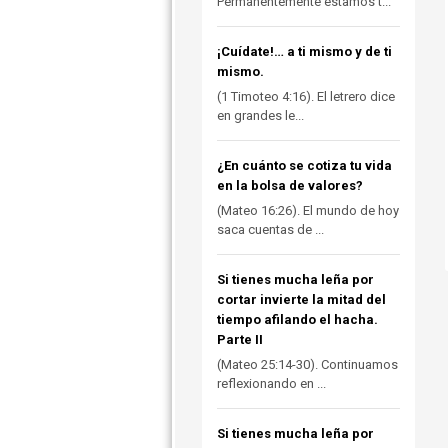
Permanentemente estamos t...
¡Cuídate!… a ti mismo y de ti
mismo.
(1 Timoteo 4:16). El letrero dice
en grandes le...
¿En cuánto se cotiza tu vida
en la bolsa de valores?
(Mateo 16:26). El mundo de hoy
saca cuentas de ...
Si tienes mucha leña por
cortar invierte la mitad del
tiempo afilando el hacha.
Parte II
(Mateo 25:14-30). Continuamos
reflexionando en ...
Si tienes mucha leña por