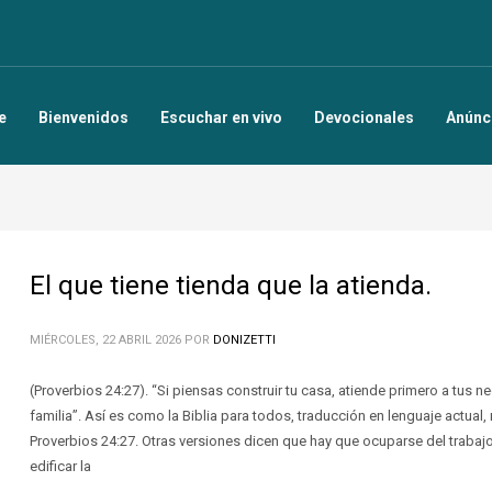
e
Bienvenidos
Escuchar en vivo
Devocionales
Anúnc
El que tiene tienda que la atienda.
MIÉRCOLES, 22 ABRIL 2026
POR
DONIZETTI
(Proverbios 24:27). “Si piensas construir tu casa, atiende primero a tus n
familia”. Así es como la Biblia para todos, traducción en lenguaje actual
Proverbios 24:27. Otras versiones dicen que hay que ocuparse del trabajo 
edificar la