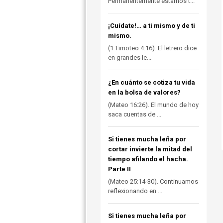
Permanentemente estamos t...
¡Cuídate!… a ti mismo y de ti
mismo.
(1 Timoteo 4:16). El letrero dice
en grandes le...
¿En cuánto se cotiza tu vida
en la bolsa de valores?
(Mateo 16:26). El mundo de hoy
saca cuentas de ...
Si tienes mucha leña por
cortar invierte la mitad del
tiempo afilando el hacha.
Parte II
(Mateo 25:14-30). Continuamos
reflexionando en ...
Si tienes mucha leña por