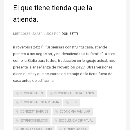
El que tiene tienda que la
atienda.
MIÉRCOLES, 22 ABRIL 2026
POR
DONIZETTI
(Proverbios 24:27). “Si piensas construir tu casa, atiende
primero a tus negocios, y no desatiendas a tu familia”. Así es
como la Biblia para todos, traducción en lenguaje actual, nos
presenta la enseñanza de Proverbios 24:27. Otras versiones
dicen que hay que ocuparse del trabajo de la tierra fuera de
casa antes de edificar la
DEVOCIONALES
DEVOCIONALES CRISTIANOS
DEVOCIONALES EN PIJAMA
DIOS
DONIZETTI BARRIOS
ECONOMÍA FAMILIAR
ESTUDIOS BÍBLICOS
EXCELENCIA ESPIRITUAL
FINANZAS FAMILIARES
FUTURO HOGAR