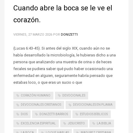
Cuando abre la boca se le ve el
corazón.
VIERNES, 27 MARZO 2026
POR
DONIZETTI
(Lucas 6:43-45). Si antes del siglo XIX, cuando aún no se
había desarrollado la microbiología, le hubieras dicho a una
persona que analizando una muestra de orina o de heces
fecales se pudiera saber qué pudo haber ocasionado una
enfermedad en alguien, seguramente habría pensado que
estabas loco, o que eras un sucio o que
CORAZÓN HUMANO
DEVOCIONALES
DEVOCIONALES CRISTIANOS
DEVOCIONALES EN PIJAMA
DIOS
DONIZETTI BARRIOS
ESTUDIOS BÍBLICOS
EXCELENCIA ESPIRITUAL
JESUCRISTO
LA BIBLIA
LA BOCA
LO QUE HABLAS
MADUREZ CRISTIANA