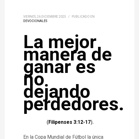
VIERNES, 26 DICIEMBRE 2025
/
PUBLICADO EN
DEVOCIONALES
La mejor
manera de
ganar es
no
dejando
perdedores.
(
Filipenses 3:12-17
).
En la Copa Mundial de Fútbol la única