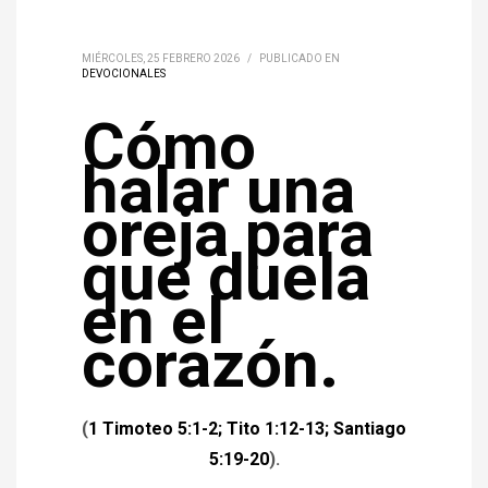
MIÉRCOLES, 25 FEBRERO 2026
/
PUBLICADO EN
DEVOCIONALES
Cómo
halar una
oreja para
que duela
en el
corazón.
(
1 Timoteo 5:1-2; Tito 1:12-13; Santiago
5:19-20
).