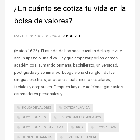
¿En cuánto se cotiza tu vida en la
bolsa de valores?
MARTES, 04 AGOSTO 2026
POR
DONIZETTI
(Mateo 16:26). El mundo de hoy saca cuentas de lo que vale
ser un tipazo o una diva. Hay que empezar por los gastos
académicos, sumando primaria, bachillerato, universidad,
post grados y seminarios. Luego viene el renglón de las
cirugías estéticas, ortodoncia, tratamientos capilares,
faciales y corporales. Después hay que adicionar gimnasios,
entrenadores personales y
BOLSA DE VALORES
COTIZAR LA VIDA
DEVOCIONALES
DEVOCIONALES CRISTIANOS
DEVOCIONALES EN PIJAMA
DIOS
DIOS VALORA
DONIZETTI BARRIOS
EL VALOR DE LA VIDA