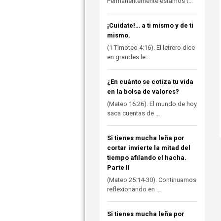
Permanentemente estamos t...
¡Cuídate!… a ti mismo y de ti
mismo.
(1 Timoteo 4:16). El letrero dice
en grandes le...
¿En cuánto se cotiza tu vida
en la bolsa de valores?
(Mateo 16:26). El mundo de hoy
saca cuentas de ...
Si tienes mucha leña por
cortar invierte la mitad del
tiempo afilando el hacha.
Parte II
(Mateo 25:14-30). Continuamos
reflexionando en ...
Si tienes mucha leña por