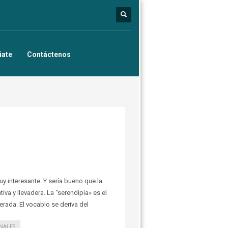
iate
Contáctenos
uy interesante. Y sería bueno que la
a y llevadera. La “serendipia» es el
rada. El vocablo se deriva del
NALES