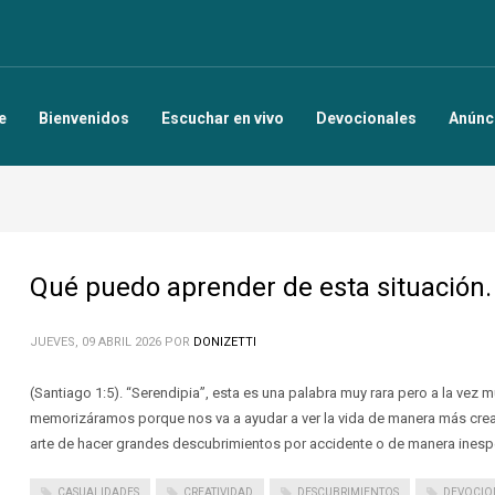
e
Bienvenidos
Escuchar en vivo
Devocionales
Anúnc
Qué puedo aprender de esta situación.
JUEVES, 09 ABRIL 2026
POR
DONIZETTI
(Santiago 1:5). “Serendipia”, esta es una palabra muy rara pero a la vez m
memorizáramos porque nos va a ayudar a ver la vida de manera más creativ
arte de hacer grandes descubrimientos por accidente o de manera inespe
CASUALIDADES
CREATIVIDAD
DESCUBRIMIENTOS
DEVOCIO