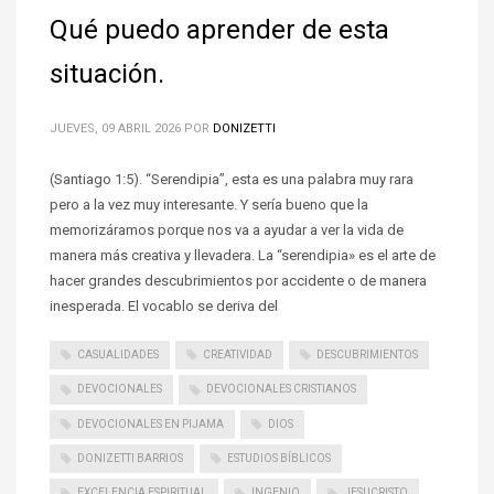
Qué puedo aprender de esta
situación.
JUEVES, 09 ABRIL 2026
POR
DONIZETTI
(Santiago 1:5). “Serendipia”, esta es una palabra muy rara
pero a la vez muy interesante. Y sería bueno que la
memorizáramos porque nos va a ayudar a ver la vida de
manera más creativa y llevadera. La “serendipia» es el arte de
hacer grandes descubrimientos por accidente o de manera
inesperada. El vocablo se deriva del
CASUALIDADES
CREATIVIDAD
DESCUBRIMIENTOS
DEVOCIONALES
DEVOCIONALES CRISTIANOS
DEVOCIONALES EN PIJAMA
DIOS
DONIZETTI BARRIOS
ESTUDIOS BÍBLICOS
EXCELENCIA ESPIRITUAL
INGENIO
JESUCRISTO