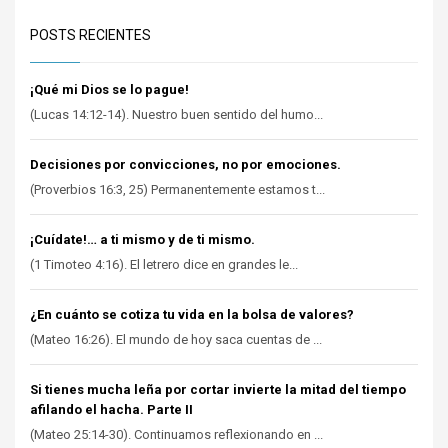
POSTS RECIENTES
¡Qué mi Dios se lo pague!
(Lucas 14:12-14). Nuestro buen sentido del humo...
Decisiones por convicciones, no por emociones.
(Proverbios 16:3, 25) Permanentemente estamos t...
¡Cuídate!… a ti mismo y de ti mismo.
(1 Timoteo 4:16). El letrero dice en grandes le...
¿En cuánto se cotiza tu vida en la bolsa de valores?
(Mateo 16:26). El mundo de hoy saca cuentas de ...
Si tienes mucha leña por cortar invierte la mitad del tiempo
afilando el hacha. Parte II
(Mateo 25:14-30). Continuamos reflexionando en ...