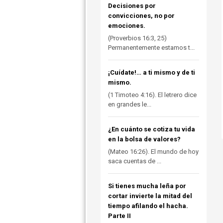
Decisiones por
convicciones, no por
emociones.
(Proverbios 16:3, 25)
Permanentemente estamos t...
¡Cuídate!… a ti mismo y de ti
mismo.
(1 Timoteo 4:16). El letrero dice
en grandes le...
¿En cuánto se cotiza tu vida
en la bolsa de valores?
(Mateo 16:26). El mundo de hoy
saca cuentas de ...
Si tienes mucha leña por
cortar invierte la mitad del
tiempo afilando el hacha.
Parte II