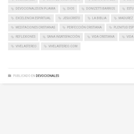
DEVOCIONALES EN PIJAMA
DIOS
DONIZETTI BARRIOS
ESTU
EXCELENCIA ESPIRITUAL
JESUCRISTO
LA BIBLIA
MADUREZ 
MEDITACIONES CRISTIANAS
PERFECCIÓN CRISTIANA
PLENITUD ESP
REFLEXIONES
SANA INSATISFACCIÓN
VIDA CRISTIANA
VIDA
VIVELASTEREO
VIVELASTEREO.COM
PUBLICADO EN
DEVOCIONALES