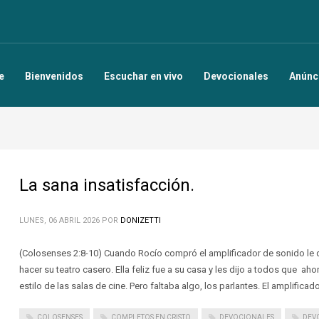
e
Bienvenidos
Escuchar en vivo
Devocionales
Anúnc
La sana insatisfacción.
LUNES, 06 ABRIL 2026
POR
DONIZETTI
(Colosenses 2:8-10) Cuando Rocío compró el amplificador de sonido le d
hacer su teatro casero. Ella feliz fue a su casa y les dijo a todos que ahor
estilo de las salas de cine. Pero faltaba algo, los parlantes. El amplificad
COLOSENSES
COMPLETOS EN CRISTO
DEVOCIONALES
DEV