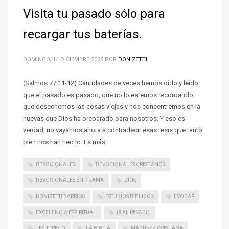
Visita tu pasado sólo para
recargar tus baterías.
DOMINGO, 14 DICIEMBRE 2025
POR
DONIZETTI
(Salmos 77:11-12) Cantidades de veces hemos oído y leído
que el pasado es pasado, que no lo estemos recordando,
que desechemos las cosas viejas y nos concentremos en la
nuevas que Dios ha preparado para nosotros. Y eso es
verdad, no vayamos ahora a contradecir esas tesis que tanto
bien nos han hecho. Es más,
DEVOCIONALES
DEVOCIONALES CRISTIANOS
DEVOCIONALES EN PIJAMA
DIOS
DONIZETTI BARRIOS
ESTUDIOS BÍBLICOS
EVOCAR
EXCELENCIA ESPIRITUAL
IR AL PASADO
JESUCRISTO
LA BIBLIA
MADUREZ CRISTIANA