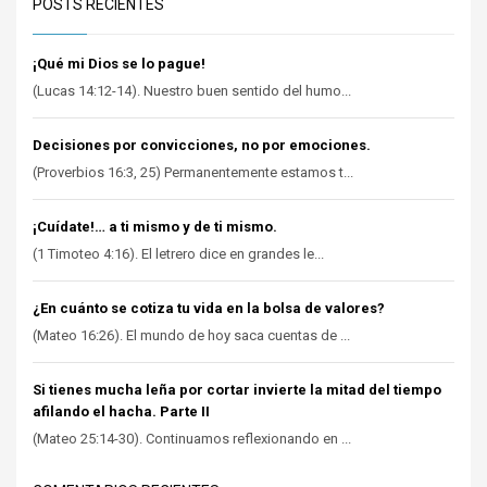
POSTS RECIENTES
¡Qué mi Dios se lo pague!
(Lucas 14:12-14). Nuestro buen sentido del humo...
Decisiones por convicciones, no por emociones.
(Proverbios 16:3, 25) Permanentemente estamos t...
¡Cuídate!… a ti mismo y de ti mismo.
(1 Timoteo 4:16). El letrero dice en grandes le...
¿En cuánto se cotiza tu vida en la bolsa de valores?
(Mateo 16:26). El mundo de hoy saca cuentas de ...
Si tienes mucha leña por cortar invierte la mitad del tiempo
afilando el hacha. Parte II
(Mateo 25:14-30). Continuamos reflexionando en ...