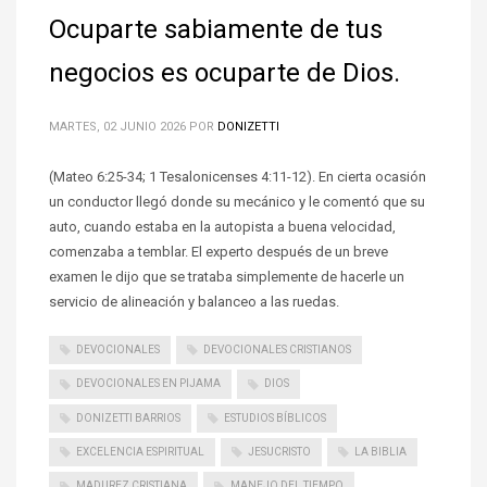
Ocuparte sabiamente de tus
negocios es ocuparte de Dios.
MARTES, 02 JUNIO 2026
POR
DONIZETTI
(Mateo 6:25-34; 1 Tesalonicenses 4:11-12). En cierta ocasión
un conductor llegó donde su mecánico y le comentó que su
auto, cuando estaba en la autopista a buena velocidad,
comenzaba a temblar. El experto después de un breve
examen le dijo que se trataba simplemente de hacerle un
servicio de alineación y balanceo a las ruedas.
DEVOCIONALES
DEVOCIONALES CRISTIANOS
DEVOCIONALES EN PIJAMA
DIOS
DONIZETTI BARRIOS
ESTUDIOS BÍBLICOS
EXCELENCIA ESPIRITUAL
JESUCRISTO
LA BIBLIA
MADUREZ CRISTIANA
MANEJO DEL TIEMPO