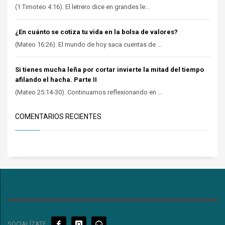
(1 Timoteo 4:16). El letrero dice en grandes le...
¿En cuánto se cotiza tu vida en la bolsa de valores?
(Mateo 16:26). El mundo de hoy saca cuentas de ...
Si tienes mucha leña por cortar invierte la mitad del tiempo
afilando el hacha. Parte II
(Mateo 25:14-30). Continuamos reflexionando en ...
COMENTARIOS RECIENTES
SOCIALÍZATE