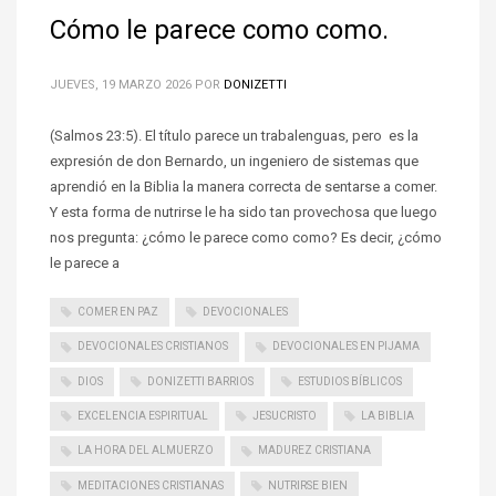
Cómo le parece como como.
JUEVES, 19 MARZO 2026
POR
DONIZETTI
(Salmos 23:5). El título parece un trabalenguas, pero es la
expresión de don Bernardo, un ingeniero de sistemas que
aprendió en la Biblia la manera correcta de sentarse a comer.
Y esta forma de nutrirse le ha sido tan provechosa que luego
nos pregunta: ¿cómo le parece como como? Es decir, ¿cómo
le parece a
COMER EN PAZ
DEVOCIONALES
DEVOCIONALES CRISTIANOS
DEVOCIONALES EN PIJAMA
DIOS
DONIZETTI BARRIOS
ESTUDIOS BÍBLICOS
EXCELENCIA ESPIRITUAL
JESUCRISTO
LA BIBLIA
LA HORA DEL ALMUERZO
MADUREZ CRISTIANA
MEDITACIONES CRISTIANAS
NUTRIRSE BIEN