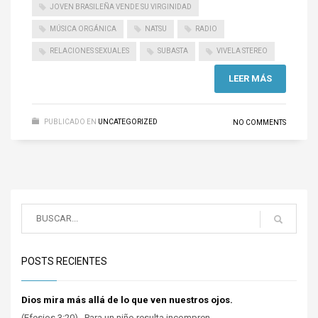
JOVEN BRASILEÑA VENDE SU VIRGINIDAD
MÚSICA ORGÁNICA
NATSU
RADIO
RELACIONES SEXUALES
SUBASTA
VIVELA STEREO
LEER MÁS
PUBLICADO EN
UNCATEGORIZED
NO COMMENTS
POSTS RECIENTES
Dios mira más allá de lo que ven nuestros ojos.
(Efesios 3:20). Para un niño resulta incompren...