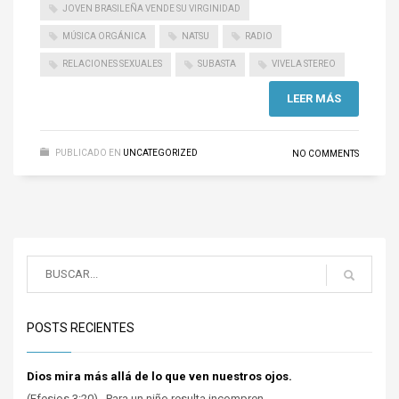
JOVEN BRASILEÑA VENDE SU VIRGINIDAD
MÚSICA ORGÁNICA
NATSU
RADIO
RELACIONES SEXUALES
SUBASTA
VIVELA STEREO
LEER MÁS
PUBLICADO EN
UNCATEGORIZED
NO COMMENTS
POSTS RECIENTES
Dios mira más allá de lo que ven nuestros ojos.
(Efesios 3:20). Para un niño resulta incompren...