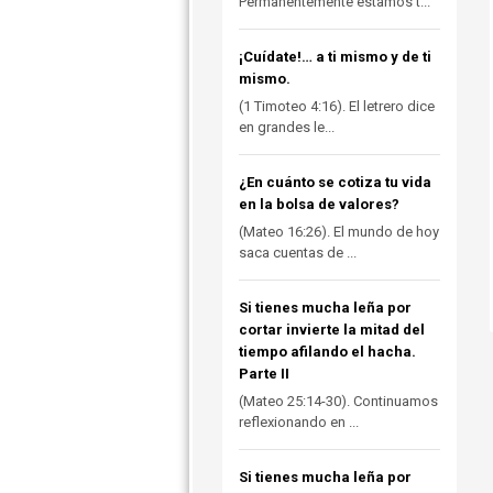
Permanentemente estamos t...
¡Cuídate!… a ti mismo y de ti
mismo.
(1 Timoteo 4:16). El letrero dice
en grandes le...
¿En cuánto se cotiza tu vida
en la bolsa de valores?
(Mateo 16:26). El mundo de hoy
saca cuentas de ...
Si tienes mucha leña por
cortar invierte la mitad del
tiempo afilando el hacha.
Parte II
(Mateo 25:14-30). Continuamos
reflexionando en ...
Si tienes mucha leña por