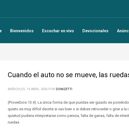
e
Bienvenidos
Escuchar en vivo
Devocionales
Anúnc
Cuando el auto no se mueve, las rueda
MIÉRCOLES, 15 ABRIL 2026
POR
DONIZETTI
(Proverbios 13:4). La única forma de que puedas ser guiado es poniénd
quieto es muy difícil decirte si vas bien o si debes retroceder o girar a l
quietud pudiera interpretarse como pereza, falta de ganas, falta de inter
ruedas