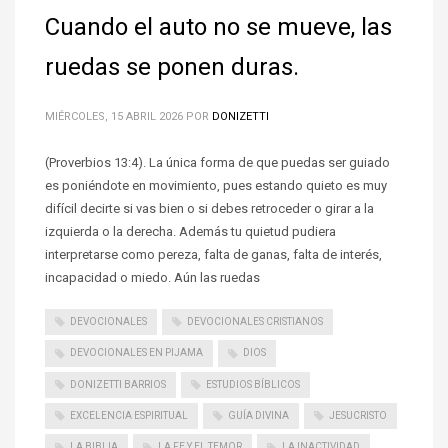
Cuando el auto no se mueve, las
ruedas se ponen duras.
MIÉRCOLES, 15 ABRIL 2026
POR
DONIZETTI
(Proverbios 13:4). La única forma de que puedas ser guiado
es poniéndote en movimiento, pues estando quieto es muy
difícil decirte si vas bien o si debes retroceder o girar a la
izquierda o la derecha. Además tu quietud pudiera
interpretarse como pereza, falta de ganas, falta de interés,
incapacidad o miedo. Aún las ruedas
DEVOCIONALES
DEVOCIONALES CRISTIANOS
DEVOCIONALES EN PIJAMA
DIOS
DONIZETTI BARRIOS
ESTUDIOS BÍBLICOS
EXCELENCIA ESPIRITUAL
GUÍA DIVINA
JESUCRISTO
LA BIBLIA
LA FE Y EL TEMOR
LA INACTIVIDAD