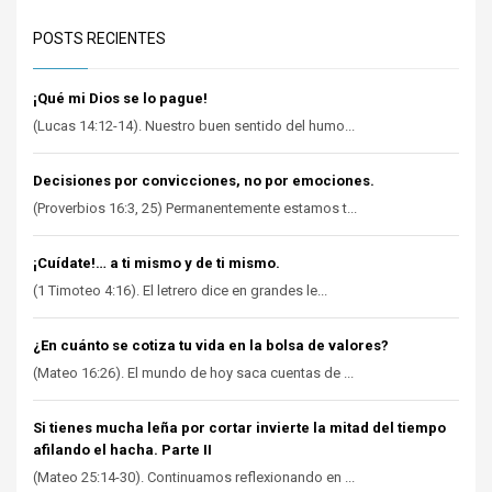
POSTS RECIENTES
¡Qué mi Dios se lo pague!
(Lucas 14:12-14). Nuestro buen sentido del humo...
Decisiones por convicciones, no por emociones.
(Proverbios 16:3, 25) Permanentemente estamos t...
¡Cuídate!… a ti mismo y de ti mismo.
(1 Timoteo 4:16). El letrero dice en grandes le...
¿En cuánto se cotiza tu vida en la bolsa de valores?
(Mateo 16:26). El mundo de hoy saca cuentas de ...
Si tienes mucha leña por cortar invierte la mitad del tiempo
afilando el hacha. Parte II
(Mateo 25:14-30). Continuamos reflexionando en ...