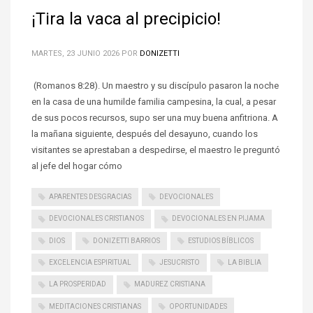
¡Tira la vaca al precipicio!
MARTES, 23 JUNIO 2026
POR
DONIZETTI
(Romanos 8:28). Un maestro y su discípulo pasaron la noche
en la casa de una humilde familia campesina, la cual, a pesar
de sus pocos recursos, supo ser una muy buena anfitriona. A
la mañana siguiente, después del desayuno, cuando los
visitantes se aprestaban a despedirse, el maestro le preguntó
al jefe del hogar cómo
APARENTES DESGRACIAS
DEVOCIONALES
DEVOCIONALES CRISTIANOS
DEVOCIONALES EN PIJAMA
DIOS
DONIZETTI BARRIOS
ESTUDIOS BÍBLICOS
EXCELENCIA ESPIRITUAL
JESUCRISTO
LA BIBLIA
LA PROSPERIDAD
MADUREZ CRISTIANA
MEDITACIONES CRISTIANAS
OPORTUNIDADES