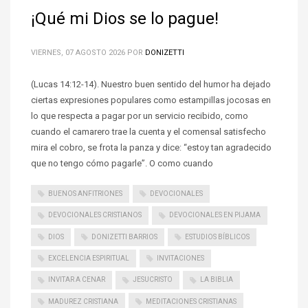
¡Qué mi Dios se lo pague!
VIERNES, 07 AGOSTO 2026
POR
DONIZETTI
(Lucas 14:12-14). Nuestro buen sentido del humor ha dejado
ciertas expresiones populares como estampillas jocosas en
lo que respecta a pagar por un servicio recibido, como
cuando el camarero trae la cuenta y el comensal satisfecho
mira el cobro, se frota la panza y dice: “estoy tan agradecido
que no tengo cómo pagarle”. O como cuando
BUENOS ANFITRIONES
DEVOCIONALES
DEVOCIONALES CRISTIANOS
DEVOCIONALES EN PIJAMA
DIOS
DONIZETTI BARRIOS
ESTUDIOS BÍBLICOS
EXCELENCIA ESPIRITUAL
INVITACIONES
INVITAR A CENAR
JESUCRISTO
LA BIBLIA
MADUREZ CRISTIANA
MEDITACIONES CRISTIANAS