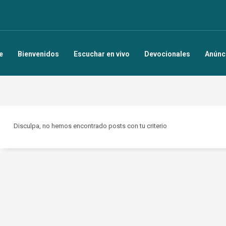
e
Bienvenidos
Escuchar en vivo
Devocionales
Anúnc
Disculpa, no hemos encontrado posts con tu criterio