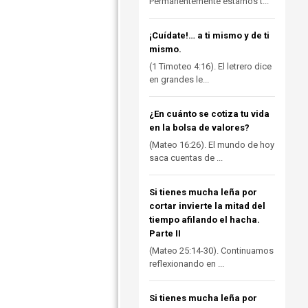
Permanentemente estamos t...
¡Cuídate!… a ti mismo y de ti
mismo.
(1 Timoteo 4:16). El letrero dice
en grandes le...
¿En cuánto se cotiza tu vida
en la bolsa de valores?
(Mateo 16:26). El mundo de hoy
saca cuentas de ...
Si tienes mucha leña por
cortar invierte la mitad del
tiempo afilando el hacha.
Parte II
(Mateo 25:14-30). Continuamos
reflexionando en ...
Si tienes mucha leña por