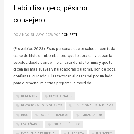
Labio lisonjero, pésimo
consejero.
DOMINGO, 31 MAYO 2026
POR
DONIZETTI
(Proverbios 26:23). Esas personas que te saludan con toda
clase de títulos rimbombantes, que te abrazan y soban la
espalda desde donde inicia hasta donde termina y que te
dicen las más suaves y halagadoras palabras, son de poca
confianza, cuidado. Ellas te tocan el cascabel por un lado,
para distraerte, mientras preparan la mordida
BURLADOR
DEVOCIONALES
DEVOCIONALES CRISTIANOS
DEVOCIONALES EN PIJAMA
DIOS
DONIZETTI BARRIOS
EMBAUCADOR
ENGAÑADOR
ESTUDIOS BÍBLICOS
EXCELENCIA ESPIRITUAL
HIPÓCRITA
INSINCERO