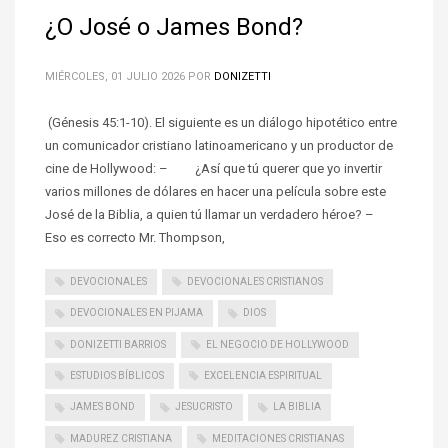
¿O José o James Bond?
MIÉRCOLES, 01 JULIO 2026
POR
DONIZETTI
(Génesis 45:1-10). El siguiente es un diálogo hipotético entre
un comunicador cristiano latinoamericano y un productor de
cine de Hollywood: – ¿Así que tú querer que yo invertir
varios millones de dólares en hacer una película sobre este
José de la Biblia, a quien tú llamar un verdadero héroe? –
Eso es correcto Mr. Thompson,
DEVOCIONALES
DEVOCIONALES CRISTIANOS
DEVOCIONALES EN PIJAMA
DIOS
DONIZETTI BARRIOS
EL NEGOCIO DE HOLLYWOOD
ESTUDIOS BÍBLICOS
EXCELENCIA ESPIRITUAL
JAMES BOND
JESUCRISTO
LA BIBLIA
MADUREZ CRISTIANA
MEDITACIONES CRISTIANAS