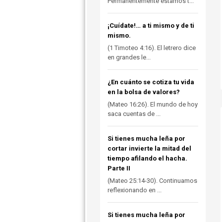
Permanentemente estamos t...
¡Cuídate!… a ti mismo y de ti
mismo.
(1 Timoteo 4:16). El letrero dice
en grandes le...
¿En cuánto se cotiza tu vida
en la bolsa de valores?
(Mateo 16:26). El mundo de hoy
saca cuentas de ...
Si tienes mucha leña por
cortar invierte la mitad del
tiempo afilando el hacha.
Parte II
(Mateo 25:14-30). Continuamos
reflexionando en ...
Si tienes mucha leña por