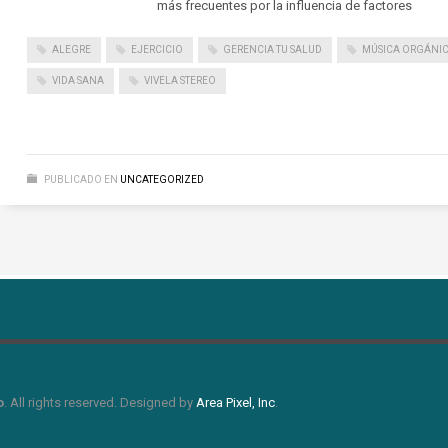
más frecuentes por la influencia de factores
ALEGRE
EJERCICIO
GERENCIA TU SALUD
MÚSICA ORGÁNI
VIDA SANA
VIVELA STEREO
PUBLICADO EN
UNCATEGORIZED
o
. All rights reserved. Designed by
Area Pixel, Inc
.