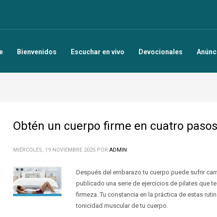
e
Bienvenidos
Escuchar en vivo
Devocionales
Anúnc
Obtén un cuerpo firme en cuatro paso
MIÉRCOLES, 19 NOVIEMBRE 2025
POR
ADMIN
Después del embarazo tu cuerpo puede sufrir cam
publicado una serie de ejercicios de pilates que te
firmeza. Tu constancia en la práctica de estas rutin
tonicidad muscular de tu cuerpo.