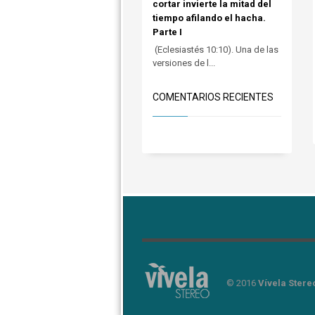
cortar invierte la mitad del
tiempo afilando el hacha.
Parte I
(Eclesiastés 10:10). Una de las
versiones de l...
COMENTARIOS RECIENTES
© 2016
Vívela Stere