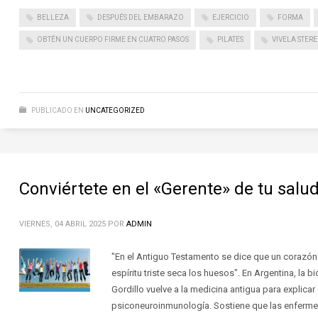
BELLEZA
DESPUÉS DEL EMBARAZO
EJERCICIO
FORMA
OBTÉN UN CUERPO FIRME EN CUATRO PASOS
PILATES
VIVELA STER
PUBLICADO EN
UNCATEGORIZED
Conviértete en el «Gerente» de tu salu
VIERNES, 04 ABRIL 2025
POR
ADMIN
"En el Antiguo Testamento se dice que un corazón
espíritu triste seca los huesos". En Argentina, la 
Gordillo vuelve a la medicina antigua para explica
psiconeuroinmunología. Sostiene que las enferm