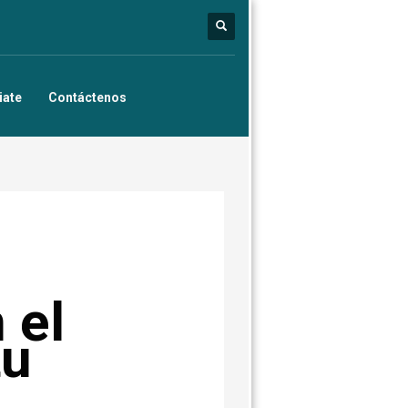
iate
Contáctenos
 el
tu