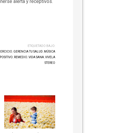
erse alerta y receptivos.
ETIQUETADO BAJO:
JERCICIO
,
GERENCIA TU SALUD
,
MÚSICA
POSITIVO
,
REMEDIO
,
VIDA SANA
,
VIVELA
STEREO