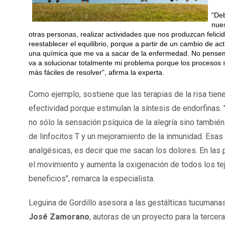
"De
nues
otras personas, realizar actividades que nos produzcan felici
reestablecer el equilibrio, porque a partir de un cambio de act
una química que me va a sacar de la enfermedad. No pensemo
va a solucionar totalmente mi problema porque los procesos 
más fáciles de resolver", afirma la experta.
Como ejemplo, sostiene que las terapias de la risa tiene
efectividad porque estimulan la síntesis de endorfinas.
no sólo la sensación psíquica de la alegría sino tambié
de linfocitos T y un mejoramiento de la inmunidad. Esas
analgésicas, es decir que me sacan los dolores. En la
el movimiento y aumenta la oxigenación de todos los tej
beneficios", remarca la especialista.
Leguina de Gordillo asesora a las gestálticas tucumana
José Zamorano
, autoras de un proyecto para la terce