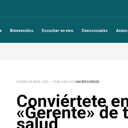
e
Bienvenidos
Escuchar en vivo
Devocionales
Anúnc
VIERNES, 04 ABRIL 2025
/
PUBLICADO EN
UNCATEGORIZED
Conviértete en
«Gerente» de 
salud