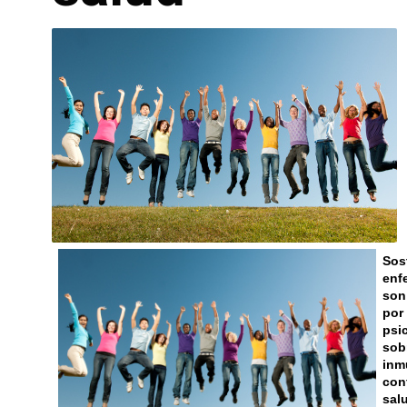
Sos
enf
son
por 
psi
sob
inm
conf
salu