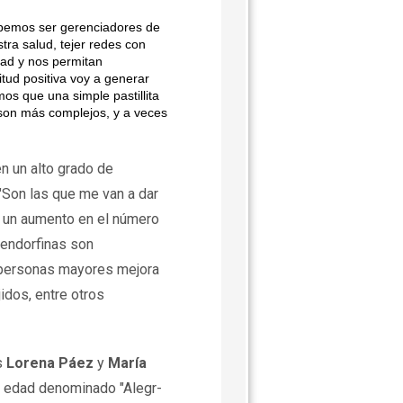
bemos ser gerenciadores de
tra salud, tejer redes con
dad y nos permitan
itud positiva voy a generar
s que una simple pastillita
son más complejos, y a veces
n un alto grado de
 "Son las que me van a dar
n un aumento en el número
 endorfinas son
s personas mayores mejora
idos, entre otros
s
Lorena Páez
y
María
ra edad denominado "Alegr-