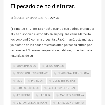
El pecado de no disfrutar.
MIÉRCOLES, 27 MAYO 2026
POR
DONIZETTI
(1 Timoteo 6:17-18). Esa noche cuando sus padres oraron por
él y se disponían a arroparlo en su pequeña cama Marcelito
los sorprendió con una pregunta: ¿Papá, mamá, está mal que
yo disfrute de las cosas mientras otras personas sufren por
no tenerlas? Su mamá se quedó sin palabras, no entendía la
naturaleza de su
DESAGRADECIDO
DEVOCIONALES
DEVOCIONALES CRISTIANOS
DEVOCIONALES EN PIJAMA
DIOS
DISFRUTAR
DONIZETTI BARRIOS
ESTUDIOS BÍBLICOS
EXCELENCIA ESPIRITUAL
JESUCRISTO
LA BIBLIA
MADUREZ CRISTIANA
MEDITACIONES CRISTIANAS
PERFECCIÓN CRISTIANA