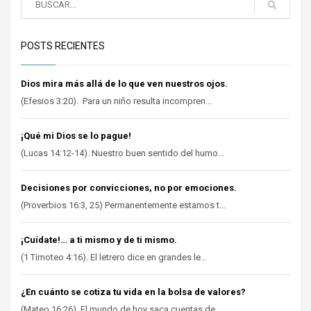
POSTS RECIENTES
Dios mira más allá de lo que ven nuestros ojos.
(Efesios 3:20). Para un niño resulta incompren...
¡Qué mi Dios se lo pague!
(Lucas 14:12-14). Nuestro buen sentido del humo...
Decisiones por convicciones, no por emociones.
(Proverbios 16:3, 25) Permanentemente estamos t...
¡Cuídate!… a ti mismo y de ti mismo.
(1 Timoteo 4:16). El letrero dice en grandes le...
¿En cuánto se cotiza tu vida en la bolsa de valores?
(Mateo 16:26). El mundo de hoy saca cuentas de ...