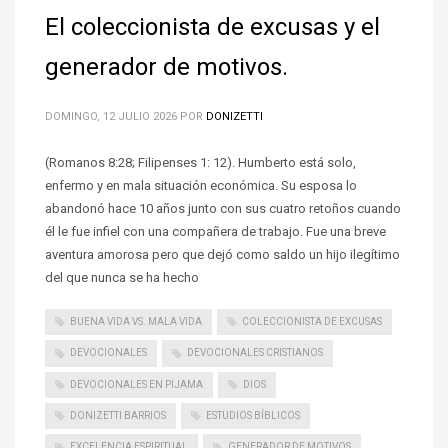
El coleccionista de excusas y el
generador de motivos.
DOMINGO, 12 JULIO 2026
POR
DONIZETTI
(Romanos 8:28; Filipenses 1: 12). Humberto está solo,
enfermo y en mala situación económica. Su esposa lo
abandonó hace 10 años junto con sus cuatro retoños cuando
él le fue infiel con una compañera de trabajo. Fue una breve
aventura amorosa pero que dejó como saldo un hijo ilegítimo
del que nunca se ha hecho
BUENA VIDA VS. MALA VIDA
COLECCIONISTA DE EXCUSAS
DEVOCIONALES
DEVOCIONALES CRISTIANOS
DEVOCIONALES EN PIJAMA
DIOS
DONIZETTI BARRIOS
ESTUDIOS BÍBLICOS
EXCELENCIA ESPIRITUAL
GENERADOR DE MOTIVOS