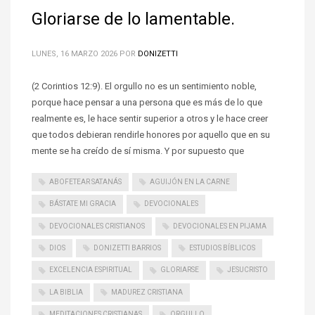
Gloriarse de lo lamentable.
LUNES, 16 MARZO 2026
POR
DONIZETTI
(2 Corintios 12:9). El orgullo no es un sentimiento noble,
porque hace pensar a una persona que es más de lo que
realmente es, le hace sentir superior a otros y le hace creer
que todos debieran rendirle honores por aquello que en su
mente se ha creído de sí misma. Y por supuesto que
ABOFETEAR SATANÁS
AGUIJÓN EN LA CARNE
BÁSTATE MI GRACIA
DEVOCIONALES
DEVOCIONALES CRISTIANOS
DEVOCIONALES EN PIJAMA
DIOS
DONIZETTI BARRIOS
ESTUDIOS BÍBLICOS
EXCELENCIA ESPIRITUAL
GLORIARSE
JESUCRISTO
LA BIBLIA
MADUREZ CRISTIANA
MEDITACIONES CRISTIANAS
ORGULLO