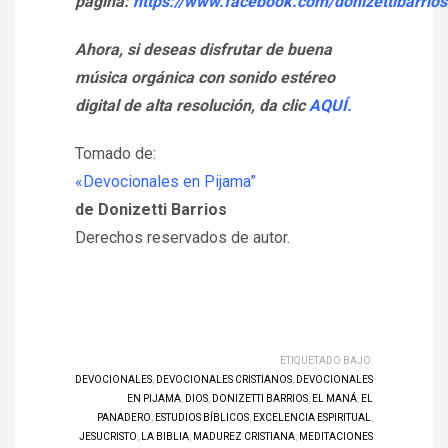
página:
https://www.facebook.com/donizettibarrios
Ahora, si deseas disfrutar de buena
música orgánica con sonido estéreo
digital de alta resolución, da clic
AQUÍ.
Tomado de:
«Devocionales en Pijama”
de Donizetti Barrios
Derechos reservados de autor.
ETIQUETADO BAJO:
DEVOCIONALES
,
DEVOCIONALES CRISTIANOS
,
DEVOCIONALES
EN PIJAMA
,
DIOS
,
DONIZETTI BARRIOS
,
EL MANÁ
,
EL
PANADERO
,
ESTUDIOS BÍBLICOS
,
EXCELENCIA ESPIRITUAL
,
JESUCRISTO
,
LA BIBLIA
,
MADUREZ CRISTIANA
,
MEDITACIONES