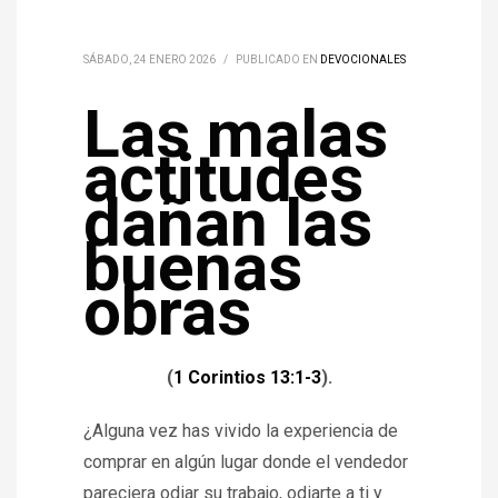
SÁBADO, 24 ENERO 2026
/
PUBLICADO EN
DEVOCIONALES
Las malas
actitudes
dañan las
buenas
obras
(
1 Corintios 13:1-3
).
¿Alguna vez has vivido la experiencia de
comprar en algún lugar donde el vendedor
pareciera odiar su trabajo, odiarte a ti y