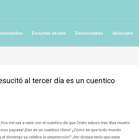
ienvenidos
Escuchar en vivo
Devocionales
Anúnciate
esucitó al tercer día es un cuentico
Vos me vas a venir con el cuentico de que Cristo estuvo tres días muerto
Noooo papaaa! ¡Eso es un cuentico chino! ¿Cómo es que todo mundo
s y el domingo ya celebra la resurrección? ¿No dizque tenía que estar