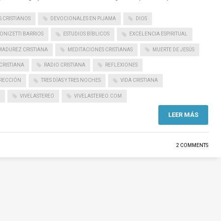
 CRISTIANOS
DEVOCIONALES EN PIJAMA
DIOS
ONIZETTI BARRIOS
ESTUDIOS BÍBLICOS
EXCELENCIA ESPIRITUAL
MADUREZ CRISTIANA
MEDITACIONES CRISTIANAS
MUERTE DE JESÚS
CRISTIANA
RADIO CRISTIANA
REFLEXIONES
RECCIÓN
TRES DÍAS Y TRES NOCHES
VIDA CRISTIANA
VIVELASTEREO
VIVELASTEREO.COM
LEER MÁS
2 COMMENTS