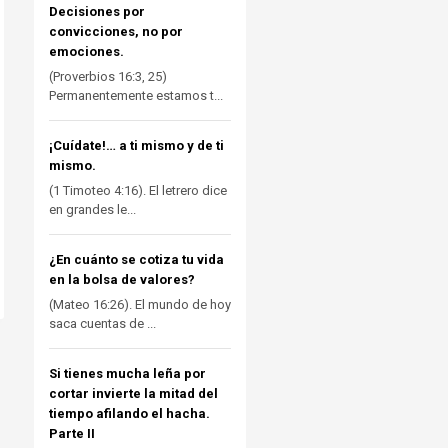
Decisiones por
convicciones, no por
emociones.
(Proverbios 16:3, 25)
Permanentemente estamos t...
¡Cuídate!… a ti mismo y de ti
mismo.
(1 Timoteo 4:16). El letrero dice
en grandes le...
¿En cuánto se cotiza tu vida
en la bolsa de valores?
(Mateo 16:26). El mundo de hoy
saca cuentas de ...
Si tienes mucha leña por
cortar invierte la mitad del
tiempo afilando el hacha.
Parte II