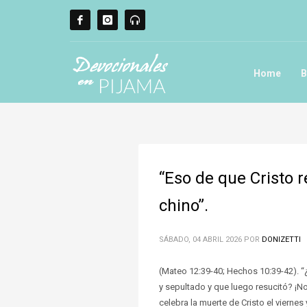
Home
B
“Eso de que Cristo r
chino”.
SÁBADO, 04 ABRIL 2026
POR
DONIZETTI
(Mateo 12:39-40; Hechos 10:39-42). “¿
y sepultado y que luego resucitó? ¡
celebra la muerte de Cristo el vierne