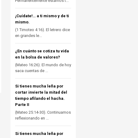
Permanentemente estamos t...
¡Cuídate!… a ti mismo y de ti
mismo.
(1 Timoteo 4:16). El letrero dice
en grandes le...
¿En cuánto se cotiza tu vida
en la bolsa de valores?
(Mateo 16:26). El mundo de hoy
saca cuentas de ...
Si tienes mucha leña por
cortar invierte la mitad del
tiempo afilando el hacha.
Parte II
(Mateo 25:14-30). Continuamos
reflexionando en ...
Si tienes mucha leña por