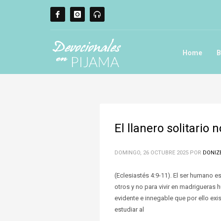
Home
B
El llanero solitario n
DOMINGO, 26 OCTUBRE 2025
POR
DONIZ
(Eclesiastés 4:9-11). El ser humano e
otros y no para vivir en madrigueras
evidente e innegable que por ello exi
estudiar al