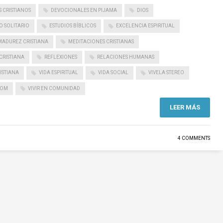
 CRISTIANOS
DEVOCIONALES EN PIJAMA
DIOS
O SOLITARIO
ESTUDIOS BÍBLICOS
EXCELENCIA ESPIRITUAL
MADUREZ CRISTIANA
MEDITACIONES CRISTIANAS
CRISTIANA
REFLEXIONES
RELACIONES HUMANAS
ISTIANA
VIDA ESPIRITUAL
VIDA SOCIAL
VIVELA STEREO
COM
VIVIR EN COMUNIDAD
LEER MÁS
4 COMMENTS