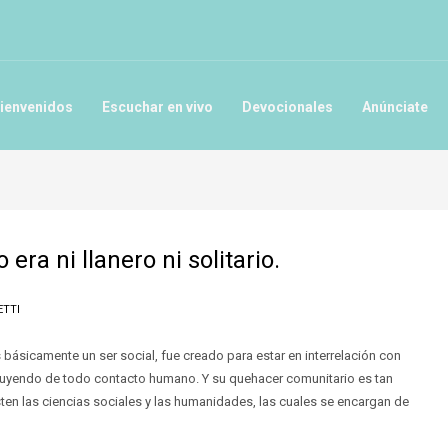
ienvenidos
Escuchar en vivo
Devocionales
Anúnciate
o era ni llanero ni solitario.
ETTI
s básicamente un ser social, fue creado para estar en interrelación con
 huyendo de todo contacto humano. Y su quehacer comunitario es tan
sten las ciencias sociales y las humanidades, las cuales se encargan de