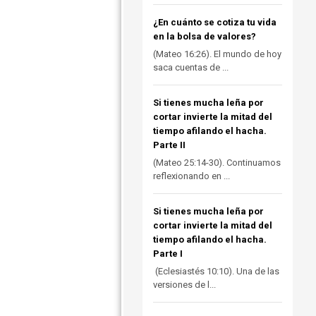
¿En cuánto se cotiza tu vida
en la bolsa de valores?
(Mateo 16:26). El mundo de hoy
saca cuentas de ...
Si tienes mucha leña por
cortar invierte la mitad del
tiempo afilando el hacha.
Parte II
(Mateo 25:14-30). Continuamos
reflexionando en ...
Si tienes mucha leña por
cortar invierte la mitad del
tiempo afilando el hacha.
Parte I
(Eclesiastés 10:10). Una de las
versiones de l...