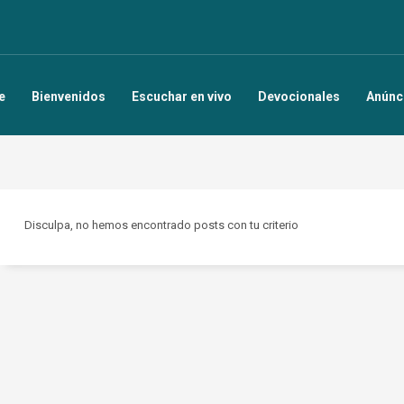
e
Bienvenidos
Escuchar en vivo
Devocionales
Anúnc
Disculpa, no hemos encontrado posts con tu criterio